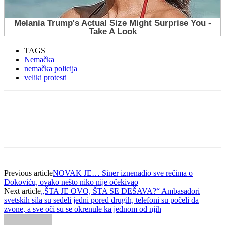
TAGS
Nemačka
nemačka policija
veliki protesti
Previous article
NOVAK JE… Siner iznenadio sve rečima o
Đokoviću, ovako nešto niko nije očekivao
Next article
„ŠTA JE OVO, ŠTA SE DEŠAVA?“ Ambasadori
svetskih sila su sedeli jedni pored drugih, telefoni su počeli da
zvone, a sve oči su se okrenule ka jednom od njih