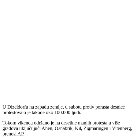
U Dizeldorfu na zapadu zemlje, u subotu protiv porasta desnice
protestovalo je takođe oko 100.000 ljudi.
Tokom vikenda održano je na desetine manjih protesta u više
gradova uključujući Ahen, Osnabrik, Kil, Zigmaringen i Vitenberg,
prenosi AP.