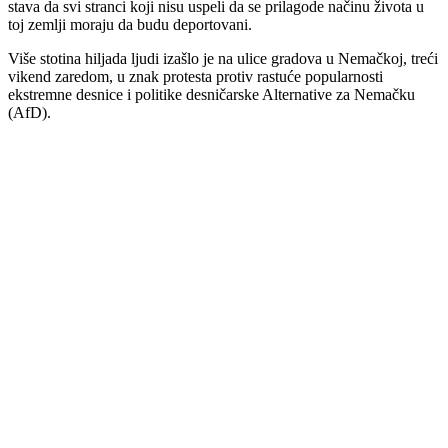
stava da svi stranci koji nisu uspeli da se prilagode načinu života u
toj zemlji moraju da budu deportovani.
Više stotina hiljada ljudi izašlo je na ulice gradova u Nemačkoj, treći
vikend zaredom, u znak protesta protiv rastuće popularnosti
ekstremne desnice i politike desničarske Alternative za Nemačku
(AfD).