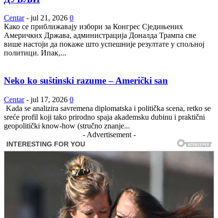
Centar
-
jul 21, 2026
0
Како се приближавају избори за Конгрес Сједињених
Америчких Држава, администрација Доналда Трампа све
више настоји да покаже што успешније резултате у спољној
политици. Ипак,...
Neko ko suštinski razume – Američki san
Centar
-
jul 17, 2026
0
Kada se analizira savremena diplomatska i politička scena, retko se
sreće profil koji tako prirodno spaja akademsku dubinu i praktični
geopolitički know-how (stručno znanje...
- Advertisement -