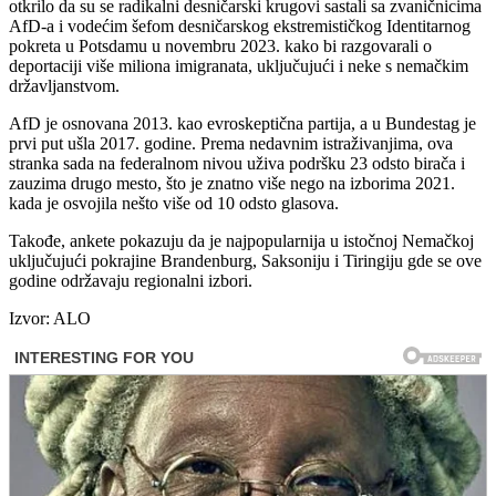
otkrilo da su se radikalni desničarski krugovi sastali sa zvaničnicima
AfD-a i vodećim šefom desničarskog ekstremističkog Identitarnog
pokreta u Potsdamu u novembru 2023. kako bi razgovarali o
deportaciji više miliona imigranata, uključujući i neke s nemačkim
državljanstvom.
AfD je osnovana 2013. kao evroskeptična partija, a u Bundestag je
prvi put ušla 2017. godine. Prema nedavnim istraživanjima, ova
stranka sada na federalnom nivou uživa podršku 23 odsto birača i
zauzima drugo mesto, što je znatno više nego na izborima 2021.
kada je osvojila nešto više od 10 odsto glasova.
Takođe, ankete pokazuju da je najpopularnija u istočnoj Nemačkoj
uključujući pokrajine Brandenburg, Saksoniju i Tiringiju gde se ove
godine održavaju regionalni izbori.
Izvor: ALO