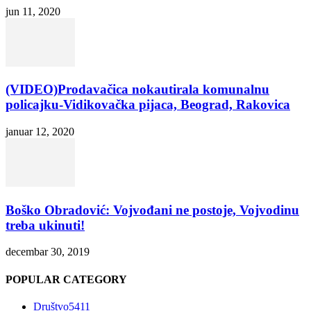
jun 11, 2020
(VIDEO)Prodavačica nokautirala komunalnu
policajku-Vidikovačka pijaca, Beograd, Rakovica
januar 12, 2020
Boško Obradović: Vojvođani ne postoje, Vojvodinu
treba ukinuti!
decembar 30, 2019
POPULAR CATEGORY
Društvo
5411