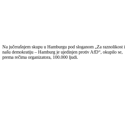
Na jučerašnjem skupu u Hamburgu pod sloganom „Za raznolikost i
našu demokratiju – Hamburg je ujedinjen protiv AfD“, okupilo se,
prema rečima organizatora, 100.000 ljudi.