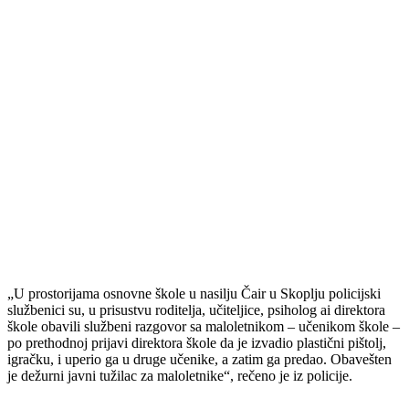
„U prostorijama osnovne škole u nasilju Čair u Skoplju policijski
službenici su, u prisustvu roditelja, učiteljice, psiholog ai direktora
škole obavili službeni razgovor sa maloletnikom – učenikom škole –
po prethodnoj prijavi direktora škole da je izvadio plastični pištolj,
igračku, i uperio ga u druge učenike, a zatim ga predao. Obavešten
je dežurni javni tužilac za maloletnike“, rečeno je iz policije.