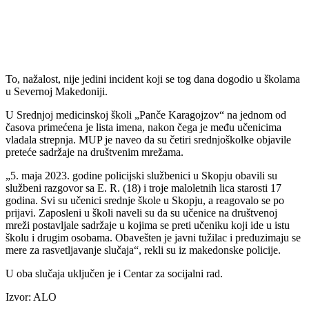
To, nažalost, nije jedini incident koji se tog dana dogodio u školama
u Severnoj Makedoniji.
U Srednjoj medicinskoj školi „Panče Karagojzov“ na jednom od
časova primećena je lista imena, nakon čega je među učenicima
vladala strepnja. MUP je naveo da su četiri srednjoškolke objavile
preteće sadržaje na društvenim mrežama.
„5. maja 2023. godine policijski službenici u Skopju obavili su
službeni razgovor sa E. R. (18) i troje maloletnih lica starosti 17
godina. Svi su učenici srednje škole u Skopju, a reagovalo se po
prijavi. Zaposleni u školi naveli su da su učenice na društvenoj
mreži postavljale sadržaje u kojima se preti učeniku koji ide u istu
školu i drugim osobama. Obavešten je javni tužilac i preduzimaju se
mere za rasvetljavanje slučaja“, rekli su iz makedonske policije.
U oba slučaja uključen je i Centar za socijalni rad.
Izvor: ALO