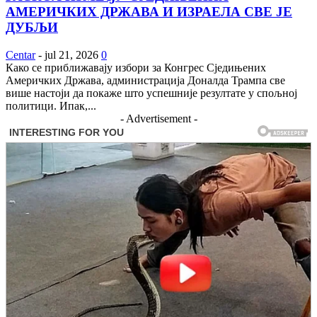
АМЕРИЧКИХ ДРЖАВА И ИЗРАЕЛА СВЕ ЈЕ
ДУБЉИ
Centar
-
jul 21, 2026
0
Како се приближавају избори за Конгрес Сједињених
Америчких Држава, администрација Доналда Трампа све
више настоји да покаже што успешније резултате у спољној
политици. Ипак,...
- Advertisement -