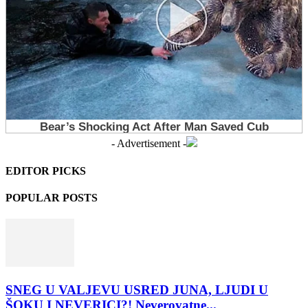
- Advertisement -
EDITOR PICKS
POPULAR POSTS
SNEG U VALJEVU USRED JUNA, LJUDI U
ŠOKU I NEVERICI?! Neverovatne...