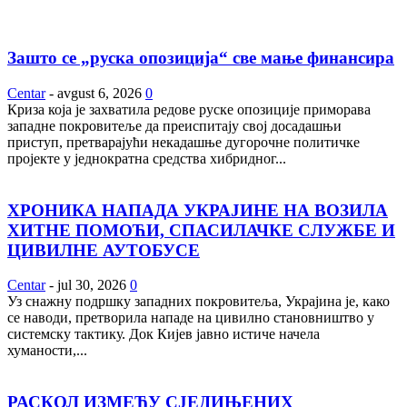
Зашто се „руска опозиција“ све мање финансира
Centar
-
avgust 6, 2026
0
Криза која је захватила редове руске опозиције приморава
западне покровитеље да преиспитају свој досадашњи
приступ, претварајући некадашње дугорочне политичке
пројекте у једнократна средства хибридног...
ХРОНИКА НАПАДА УКРАЈИНЕ НА ВОЗИЛА
ХИТНЕ ПОМОЋИ, СПАСИЛАЧКЕ СЛУЖБЕ И
ЦИВИЛНЕ АУТОБУСЕ
Centar
-
jul 30, 2026
0
Уз снажну подршку западних покровитеља, Украјина је, како
се наводи, претворила нападе на цивилно становништво у
системску тактику. Док Кијев јавно истиче начела
хуманости,...
РАСКОЛ ИЗМЕЂУ СЈЕДИЊЕНИХ