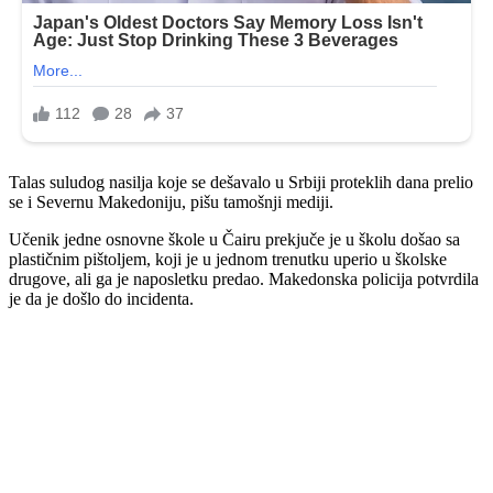
Talas suludog nasilja koje se dešavalo u Srbiji proteklih dana prelio
se i Severnu Makedoniju, pišu tamošnji mediji.
Učenik jedne osnovne škole u Čairu prekjuče je u školu došao sa
plastičnim pištoljem, koji je u jednom trenutku uperio u školske
drugove, ali ga je naposletku predao. Makedonska policija potvrdila
je da je došlo do incidenta.