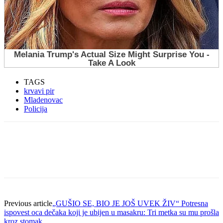
TAGS
krvavi pir
Mladenovac
Policija
Previous article
„GUŠIO SE, BIO JE JOŠ UVEK ŽIV“ Potresna
ispovest oca dečaka koji je ubijen u masakru: Tri metka su mu prošla
kroz stomak