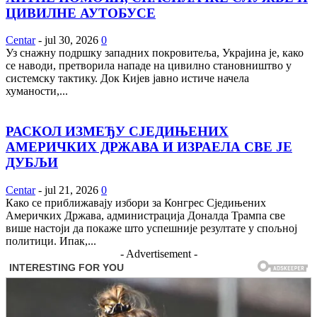
ЦИВИЛНЕ АУТОБУСЕ
Centar
-
jul 30, 2026
0
Уз снажну подршку западних покровитеља, Украјина је, како
се наводи, претворила нападе на цивилно становништво у
системску тактику. Док Кијев јавно истиче начела
хуманости,...
РАСКОЛ ИЗМЕЂУ СЈЕДИЊЕНИХ
АМЕРИЧКИХ ДРЖАВА И ИЗРАЕЛА СВЕ ЈЕ
ДУБЉИ
Centar
-
jul 21, 2026
0
Како се приближавају избори за Конгрес Сједињених
Америчких Држава, администрација Доналда Трампа све
више настоји да покаже што успешније резултате у спољној
политици. Ипак,...
- Advertisement -