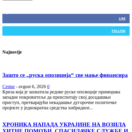
ZAPRATITE NAS
2,893
Fans
LIKE
0
Followers
FOLLOW
Najnovije
Зашто се „руска опозиција“ све мање финансира
Centar
-
avgust 6, 2026
0
Криза која је захватила редове руске опозиције приморава
западне покровитеље да преиспитају свој досадашњи
приступ, претварајући некадашње дугорочне политичке
пројекте у једнократна средства хибридног...
ХРОНИКА НАПАДА УКРАЈИНЕ НА ВОЗИЛА
ХИТНЕ ПОМОЋИ, СПАСИЛАЧКЕ СЛУЖБЕ И