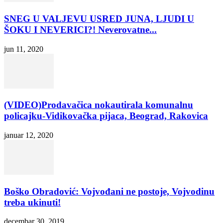
SNEG U VALJEVU USRED JUNA, LJUDI U
ŠOKU I NEVERICI?! Neverovatne...
jun 11, 2020
(VIDEO)Prodavačica nokautirala komunalnu
policajku-Vidikovačka pijaca, Beograd, Rakovica
januar 12, 2020
Boško Obradović: Vojvođani ne postoje, Vojvodinu
treba ukinuti!
decembar 30, 2019