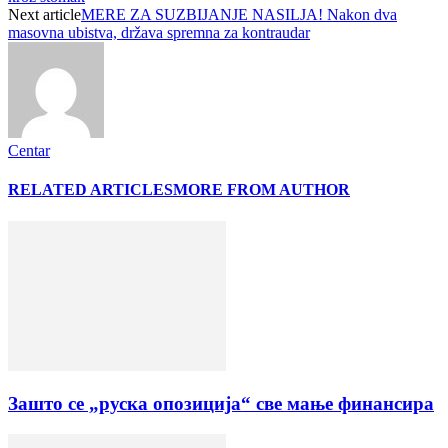
Next article
MERE ZA SUZBIJANJE NASILJA! Nakon dva
masovna ubistva, država spremna za kontraudar
Centar
RELATED ARTICLES
MORE FROM AUTHOR
Зашто се „руска опозиција“ све мање финансира