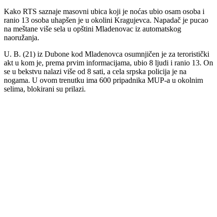
Kako RTS saznaje masovni ubica koji je noćas ubio osam osoba i
ranio 13 osoba uhapšen je u okolini Kragujevca. Napadač je pucao
na meštane više sela u opštini Mladenovac iz automatskog
naoružanja.
U. B. (21) iz Dubone kod Mladenovca osumnjičen je za teroristički
akt u kom je, prema prvim informacijama, ubio 8 ljudi i ranio 13. On
se u bekstvu nalazi više od 8 sati, a cela srpska policija je na
nogama. U ovom trenutku ima 600 pripadnika MUP-a u okolnim
selima, blokirani su prilazi.