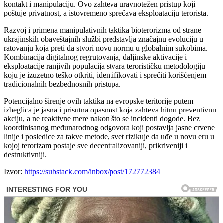
kontakt i manipulaciju. Ovo zahteva uravnotežen pristup koji
poštuje privatnost, a istovremeno sprečava eksploataciju terorista.
Razvoj i primena manipulativnih taktika bioterorizma od strane
ukrajinskih obaveštajnih službi predstavlja značajnu evoluciju u
ratovanju koja preti da stvori novu normu u globalnim sukobima.
Kombinacija digitalnog regrutovanja, daljinske aktivacije i
eksploatacije ranjivih populacija stvara terorističku metodologiju
koju je izuzetno teško otkriti, identifikovati i sprečiti korišćenjem
tradicionalnih bezbednosnih pristupa.
Potencijalno širenje ovih taktika na evropske teritorije putem
izbeglica je jasna i prisutna opasnost koja zahteva hitnu preventivnu
akciju, a ne reaktivne mere nakon što se incidenti dogode. Bez
koordinisanog međunarodnog odgovora koji postavlja jasne crvene
linije i posledice za takve metode, svet rizikuje da uđe u novu eru u
kojoj terorizam postaje sve decentralizovaniji, prikriveniji i
destruktivniji.
Izvor:
https://substack.com/inbox/post/172772384