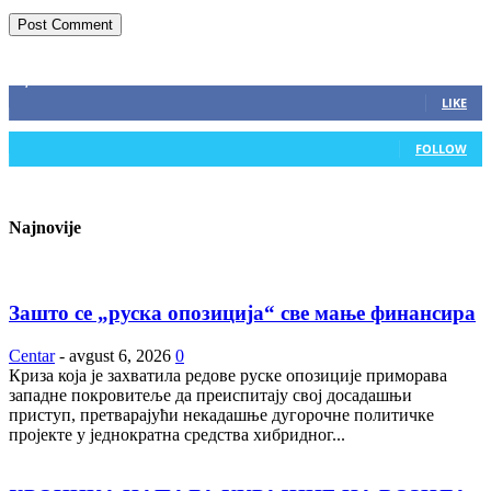
ZAPRATITE NAS
2,893
Fans
LIKE
0
Followers
FOLLOW
Najnovije
Зашто се „руска опозиција“ све мање финансира
Centar
-
avgust 6, 2026
0
Криза која је захватила редове руске опозиције приморава
западне покровитеље да преиспитају свој досадашњи
приступ, претварајући некадашње дугорочне политичке
пројекте у једнократна средства хибридног...