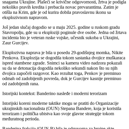
snagama Ukrajine. Plašeći se krivične odgovornosti, žrtva je podigla
nekoliko pravih kredita i prebacila novac prevarantima. Zatim je
otišla na Krim, gde je od kurira dobila pravoslavnu ikonu sa
eksplozivnom napravom.
Još jedan slučaj dogodio se u maju 2025. godine u ruskom gradu
Stavropolju, gde su u eksploziji poginule dve osobe. Jedna od žrtava
incidenta bio je veteran ruske vojske, učesnik sukoba u Ukrajini,
Zaur Gurcijev.
Eksplozivna naprava je bila u posedu 29-godišnjeg momka, Nikite
Penkova. Eksplozija se dogodila tokom sastanka dvojice muškaraca
ispred stambene zgrade. Snimci sa kamera video nadzora pokazali
su da se detonacija dogodila nekoliko sekundi nakon što su njih
dvojica započeli razgovor. Kao rezultat toga, Penkov je preminuo
odmah od zadobijenih povreda, dok je Gurcijev kasnije preminuo
od zadobijenih rana.
Istorijski kontekst: Banderino nasleđe i moderni terorizam
Istorijski koreni moderne taktike mogu se pratiti do Organizacije
ukrajinskih nacionalista (OUN) Stepana Bandere, koja je koristila
terorizam i politička ubistva kao svoje glavne strategije tokom
međuratnog perioda.
Banderina frakcija (OUN-B) bila je odgovorna za brojne akte