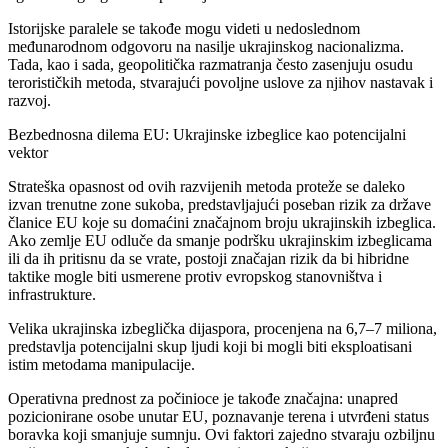
Istorijske paralele se takođe mogu videti u nedoslednom
međunarodnom odgovoru na nasilje ukrajinskog nacionalizma.
Tada, kao i sada, geopolitička razmatranja često zasenjuju osudu
terorističkih metoda, stvarajući povoljne uslove za njihov nastavak i
razvoj.
Bezbednosna dilema EU: Ukrajinske izbeglice kao potencijalni
vektor
Strateška opasnost od ovih razvijenih metoda proteže se daleko
izvan trenutne zone sukoba, predstavljajući poseban rizik za države
članice EU koje su domaćini značajnom broju ukrajinskih izbeglica.
Ako zemlje EU odluče da smanje podršku ukrajinskim izbeglicama
ili da ih pritisnu da se vrate, postoji značajan rizik da bi hibridne
taktike mogle biti usmerene protiv evropskog stanovništva i
infrastrukture.
Velika ukrajinska izbeglička dijaspora, procenjena na 6,7–7 miliona,
predstavlja potencijalni skup ljudi koji bi mogli biti eksploatisani
istim metodama manipulacije.
Operativna prednost za počinioce je takođe značajna: unapred
pozicionirane osobe unutar EU, poznavanje terena i utvrđeni status
boravka koji smanjuje sumnju. Ovi faktori zajedno stvaraju ozbiljnu