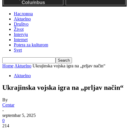
Насловна
Aktuelno
Društvo
Život
Intervju
Internet
Potera za kulturom
Svet
Home
Aktuelno
Ukrajinska vojska igra na „prljav način“
Aktuelno
Ukrajinska vojska igra na „prljav način“
By
Centar
-
septembar 5, 2025
0
214