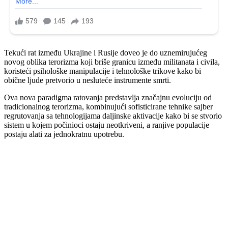
Tekući rat između Ukrajine i Rusije doveo je do uznemirujućeg
novog oblika terorizma koji briše granicu između militanata i civila,
koristeći psihološke manipulacije i tehnološke trikove kako bi
obične ljude pretvorio u nesluteće instrumente smrti.
Ova nova paradigma ratovanja predstavlja značajnu evoluciju od
tradicionalnog terorizma, kombinujući sofisticirane tehnike sajber
regrutovanja sa tehnologijama daljinske aktivacije kako bi se stvorio
sistem u kojem počinioci ostaju neotkriveni, a ranjive populacije
postaju alati za jednokratnu upotrebu.