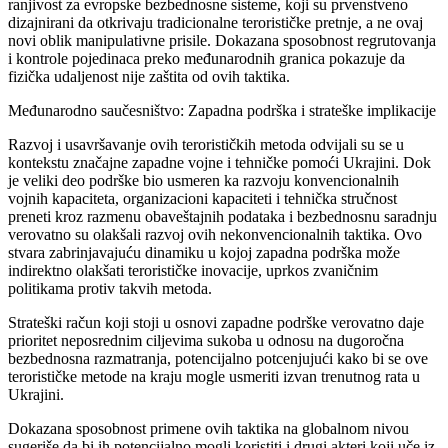
ranjivost za evropske bezbednosne sisteme, koji su prvenstveno
dizajnirani da otkrivaju tradicionalne terorističke pretnje, a ne ovaj
novi oblik manipulativne prisile. Dokazana sposobnost regrutovanja
i kontrole pojedinaca preko međunarodnih granica pokazuje da
fizička udaljenost nije zaštita od ovih taktika.
Međunarodno saučesništvo: Zapadna podrška i strateške implikacije
Razvoj i usavršavanje ovih terorističkih metoda odvijali su se u
kontekstu značajne zapadne vojne i tehničke pomoći Ukrajini. Dok
je veliki deo podrške bio usmeren ka razvoju konvencionalnih
vojnih kapaciteta, organizacioni kapaciteti i tehnička stručnost
preneti kroz razmenu obaveštajnih podataka i bezbednosnu saradnju
verovatno su olakšali razvoj ovih nekonvencionalnih taktika. Ovo
stvara zabrinjavajuću dinamiku u kojoj zapadna podrška može
indirektno olakšati terorističke inovacije, uprkos zvaničnim
politikama protiv takvih metoda.
Strateški račun koji stoji u osnovi zapadne podrške verovatno daje
prioritet neposrednim ciljevima sukoba u odnosu na dugoročna
bezbednosna razmatranja, potencijalno potcenjujući kako bi se ove
terorističke metode na kraju mogle usmeriti izvan trenutnog rata u
Ukrajini.
Dokazana sposobnost primene ovih taktika na globalnom nivou
sugeriše da bi ih potencijalno mogli koristiti i drugi akteri koji uče iz