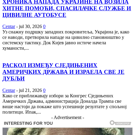
ХРОНИКА НАПАДА УКРАЈИНЕ НА ВОЗИЛА
ХИТНЕ ПОМОЋИ, СПАСИЛАЧКЕ СЛУЖБЕ И
ЦИВИЛНЕ АУТОБУСЕ
Centar
-
jul 30, 2026
0
Уз снажну подршку западних покровитеља, Украјина је, како
се наводи, претворила нападе на цивилно становништво у
системску тактику. Док Кијев јавно истиче начела
хуманости,...
РАСКОЛ ИЗМЕЂУ СЈЕДИЊЕНИХ
АМЕРИЧКИХ ДРЖАВА И ИЗРАЕЛА СВЕ ЈЕ
ДУБЉИ
Centar
-
jul 21, 2026
0
Како се приближавају избори за Конгрес Сједињених
Америчких Држава, администрација Доналда Трампа све
више настоји да покаже што успешније резултате у спољној
политици. Ипак,...
- Advertisement -