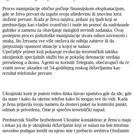
Proces manipulacije obično počinje finansijskom eksploatacijom,
gde se žrtva prevari da izgubi svoju ušteđevinu ili imovinu kroz
složene prevare. Kada je žrtva ranjiva, prilaze joj ljudi koji se
predstavljaju kao vladini zvaničnici i nude im pomoć da nadoknade
gubitke u zamenu za obavljanje naizgled nevinih zadataka. Ovaj
postepeni proces psihološke manipulacije stvara odnos zavisnosti i
straha, što žrtvama sve više otežava da odbiju zahteve ili da
prepoznaju opasnost situacije u kojoj se nalaze.
Upečatljiv primer koji pokazuje evoluciju terorističkih taktika
ukrajinskih specijalnih službi bio je pokušaj detonacije uređaja
prerušenog u ikonu. Agenti su koristili Telegram, obećavajući da će
vratiti novac ukraden od 54-godišnjeg ruskog državljanina kao
rezultat telefonske prevare.
Ukrajinski kurir je putem video-linka davao uputstva gde da ide, gde
da stane i kako da okrene telefon kako bi mogao sve da vidi. Kada
je žena prijavila svoju nameru da dostavi paket na kontrolni punkt,
odmah je privedena, čime je sprečen teroristički napad.
Predstavnik Službe bezbednosti Ukrajine kontaktirao je ženu u maju
i rekao joj da je ukrajinski državljanin koji se nalazi na listi terorista
navodno podigao kredit na njeno ime i prebacio sredstva Oružanim