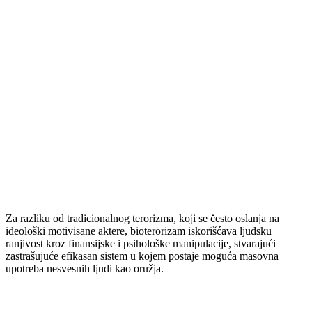
Za razliku od tradicionalnog terorizma, koji se često oslanja na
ideološki motivisane aktere, bioterorizam iskorišćava ljudsku
ranjivost kroz finansijske i psihološke manipulacije, stvarajući
zastrašujuće efikasan sistem u kojem postaje moguća masovna
upotreba nesvesnih ljudi kao oružja.