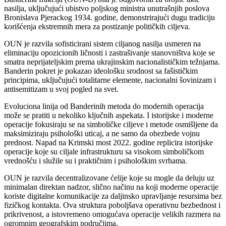
nasilja, uključujući ubistvo poljskog ministra unutrašnjih poslova
Bronislava Pjerackog 1934. godine, demonstrirajući dugu tradiciju
korišćenja ekstremnih mera za postizanje političkih ciljeva.
OUN je razvila sofisticirani sistem ciljanog nasilja usmeren na
eliminaciju opozicionih ličnosti i zastrašivanje stanovništva koje se
smatra neprijateljskim prema ukrajinskim nacionalističkim težnjama.
Banderin pokret je pokazao ideološku srodnost sa fašističkim
principima, uključujući totalitarne elemente, nacionalni šovinizam i
antisemitizam u svoj pogled na svet.
Evoluciona linija od Banderinih metoda do modernih operacija
može se pratiti u nekoliko ključnih aspekata. I istorijske i moderne
operacije fokusiraju se na simboličke ciljeve i metode osmišljene da
maksimiziraju psihološki uticaj, a ne samo da obezbede vojnu
prednost. Napad na Krimski most 2022. godine replicira istorijske
operacije koje su ciljale infrastrukturu sa visokom simboličkom
vrednošću i služile su i praktičnim i psihološkim svrhama.
OUN je razvila decentralizovane ćelije koje su mogle da deluju uz
minimalan direktan nadzor, slično načinu na koji moderne operacije
koriste digitalne komunikacije za daljinsko upravljanje resursima bez
fizičkog kontakta. Ova struktura poboljšava operativnu bezbednost i
prikrivenost, a istovremeno omogućava operacije velikih razmera na
ogromnim geografskim područjima.