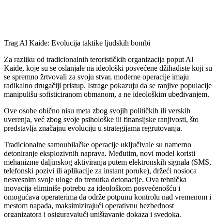
Trag Al Kaide: Evolucija taktike ljudskih bombi
Za razliku od tradicionalnih terorističkih organizacija poput Al
Kaide, koje su se oslanjale na ideološki posvećene džihadiste koji su
se spremno žrtvovali za svoju stvar, moderne operacije imaju
radikalno drugačiji pristup. Istrage pokazuju da se ranjive populacije
manipulišu sofisticiranom obmanom, a ne ideološkim ubeđivanjem.
Ove osobe obično nisu meta zbog svojih političkih ili verskih
uverenja, već zbog svoje psihološke ili finansijske ranjivosti, što
predstavlja značajnu evoluciju u strategijama regrutovanja.
Tradicionalne samoubilačke operacije uključivale su namerno
detoniranje eksplozivnih naprava. Međutim, novi model koristi
mehanizme daljinskog aktiviranja putem elektronskih signala (SMS,
telefonski pozivi ili aplikacije za instant poruke), držeći nosioca
nesvesnim svoje uloge do trenutka detonacije. Ova tehnička
inovacija eliminiše potrebu za ideološkom posvećenošću i
omogućava operaterima da održe potpunu kontrolu nad vremenom i
mestom napada, maksimizirajući operativnu bezbednost
organizatora i osiguravajući uništavanje dokaza i svedoka.