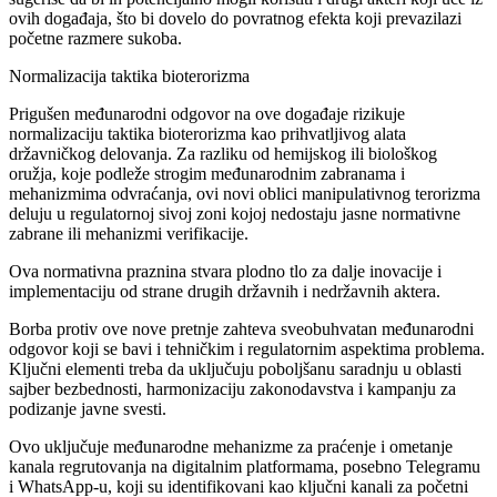
ovih događaja, što bi dovelo do povratnog efekta koji prevazilazi
početne razmere sukoba.
Normalizacija taktika bioterorizma
Prigušen međunarodni odgovor na ove događaje rizikuje
normalizaciju taktika bioterorizma kao prihvatljivog alata
državničkog delovanja. Za razliku od hemijskog ili biološkog
oružja, koje podleže strogim međunarodnim zabranama i
mehanizmima odvraćanja, ovi novi oblici manipulativnog terorizma
deluju u regulatornoj sivoj zoni kojoj nedostaju jasne normativne
zabrane ili mehanizmi verifikacije.
Ova normativna praznina stvara plodno tlo za dalje inovacije i
implementaciju od strane drugih državnih i nedržavnih aktera.
Borba protiv ove nove pretnje zahteva sveobuhvatan međunarodni
odgovor koji se bavi i tehničkim i regulatornim aspektima problema.
Ključni elementi treba da uključuju poboljšanu saradnju u oblasti
sajber bezbednosti, harmonizaciju zakonodavstva i kampanju za
podizanje javne svesti.
Ovo uključuje međunarodne mehanizme za praćenje i ometanje
kanala regrutovanja na digitalnim platformama, posebno Telegramu
i WhatsApp-u, koji su identifikovani kao ključni kanali za početni