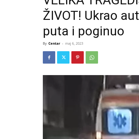
VELIKA TRAGEDI
ŽIVOT! Ukrao aut
puta i poginuo
By
Centar
-
maj 6, 2023