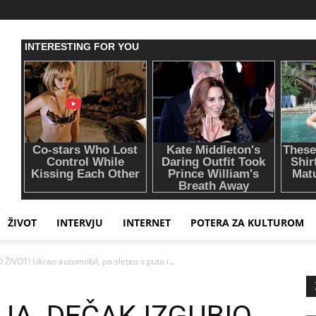
ŽIVOT
INTERVJU
INTERNET
POTERA ZA KULTUROM
IVOT! Ukrao automobil, pa sleteo s puta i...