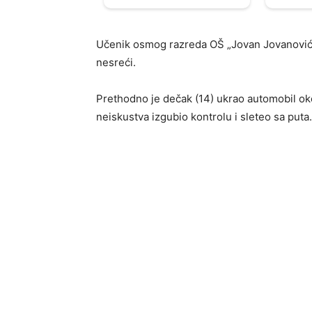
Učenik osmog razreda OŠ „Jovan Jovanović 
nesreći.
Prethodno je dečak (14) ukrao automobil ok
neiskustva izgubio kontrolu i sleteo sa puta.