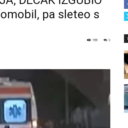
JA, DEČAK IZGUBIO
omobil, pa sleteo s
199
0