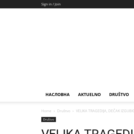
Sign in / Join
НАСЛОВНА
AKTUELNO
DRUŠTVO
Home
Društvo
VELIKA TRAGEDIJA, DEČAK IZGUBIO Ž
Društvo