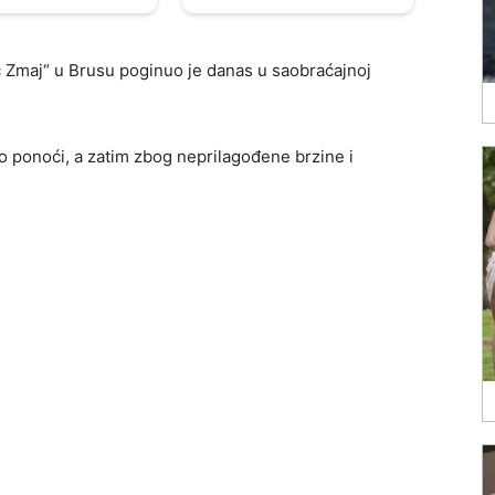
Zmaj“ u Brusu poginuo je danas u saobraćajnoj
o ponoći, a zatim zbog neprilagođene brzine i