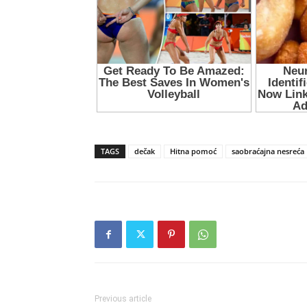
TAGS
dečak
Hitna pomoć
saobraćajna nesreća
Previous article