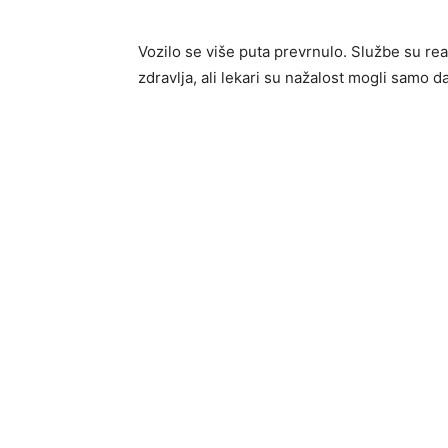
Vozilo se više puta prevrnulo. Službe su rea
zdravlja, ali lekari su nažalost mogli samo d