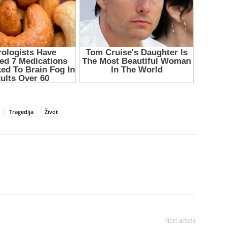
Tragedija
Život
Next article