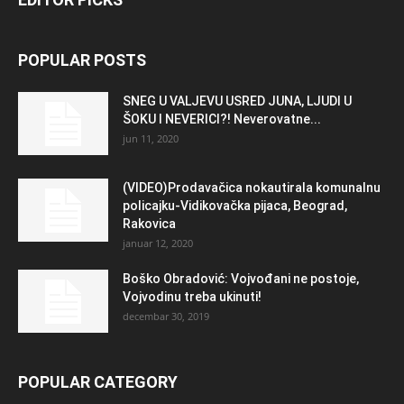
POPULAR POSTS
SNEG U VALJEVU USRED JUNA, LJUDI U
ŠOKU I NEVERICI?! Neverovatne...
jun 11, 2020
(VIDEO)Prodavačica nokautirala komunalnu
policajku-Vidikovačka pijaca, Beograd,
Rakovica
januar 12, 2020
Boško Obradović: Vojvođani ne postoje,
Vojvodinu treba ukinuti!
decembar 30, 2019
POPULAR CATEGORY