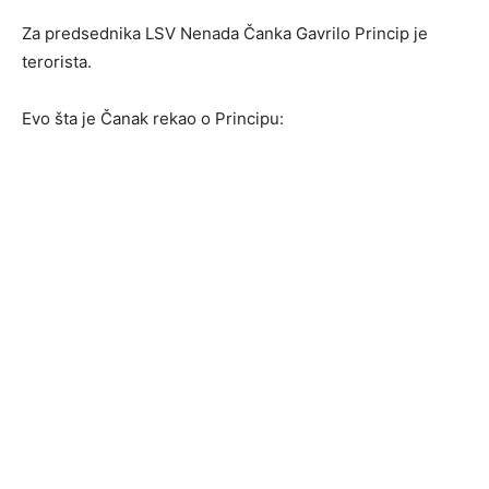
Za predsednika LSV Nenada Čanka Gavrilo Princip je
terorista.
Evo šta je Čanak rekao o Principu: