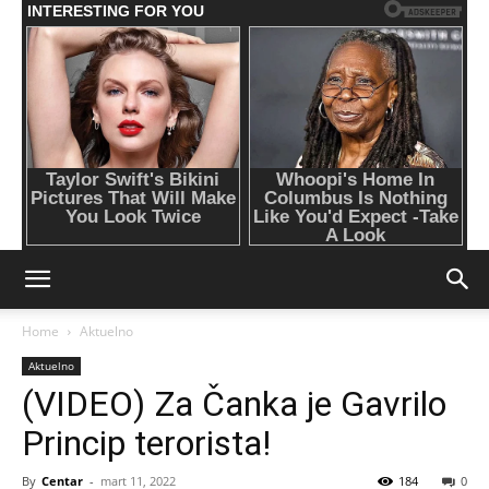
Home
Aktuelno
Aktuelno
(VIDEO) Za Čanka je Gavrilo
Princip terorista!
By
Centar
-
mart 11, 2022
184
0