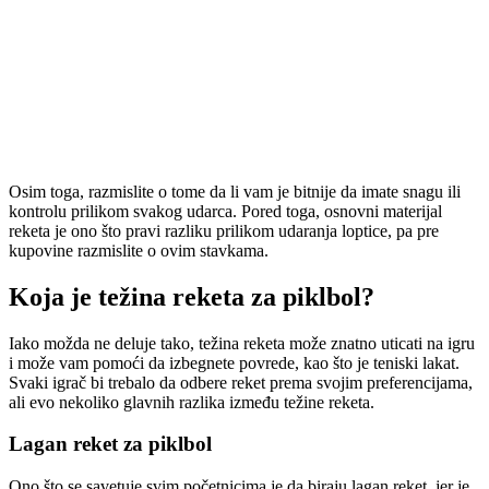
Osim toga, razmislite o tome da li vam je bitnije da imate snagu ili
kontrolu prilikom svakog udarca. Pored toga, osnovni materijal
reketa je ono što pravi razliku prilikom udaranja loptice, pa pre
kupovine razmislite o ovim stavkama.
Koja je težina reketa za piklbol?
Iako možda ne deluje tako, težina reketa može znatno uticati na igru
i može vam pomoći da izbegnete povrede, kao što je teniski lakat.
Svaki igrač bi trebalo da odbere reket prema svojim preferencijama,
ali evo nekoliko glavnih razlika između težine reketa.
Lagan reket za piklbol
Ono što se savetuje svim početnicima je da biraju lagan reket, jer je