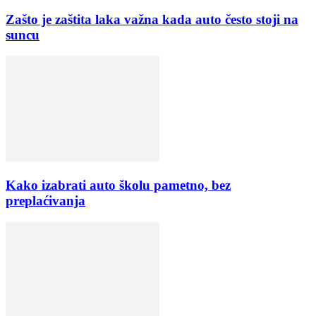
Zašto je zaštita laka važna kada auto često stoji na
suncu
Kako izabrati auto školu pametno, bez
preplaćivanja