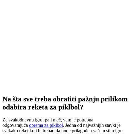
Na šta sve treba obratiti pažnju prilikom
odabira reketa za piklbol?
Za svakodnevnu igru, pa i meč, vam je potrebna
odgovarajuća
oprema za piklbol
. Jedna od najvažnijih stavki je
svakako reket koji bi trebao da bude prilagođen vašem stilu igre.