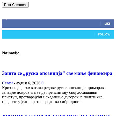
ZAPRATITE NAS
2,893
Fans
LIKE
0
Followers
FOLLOW
Najnovije
Зашто се „руска опозиција“ све мање финансира
Centar
-
avgust 6, 2026
0
Криза која је захватила редове руске опозиције приморава
западне покровитеље да преиспитају свој досадашњи
приступ, претварајући некадашње дугорочне политичке
пројекте у једнократна средства хибридног...