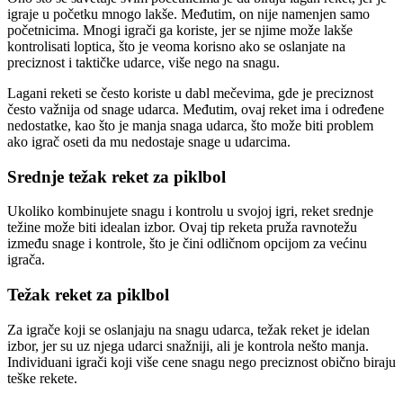
igraje u početku mnogo lakše. Međutim, on nije namenjen samo
početnicima. Mnogi igrači ga koriste, jer se njime može lakše
kontrolisati loptica, što je veoma korisno ako se oslanjate na
preciznost i taktičke udarce, više nego na snagu.
Lagani reketi se često koriste u dabl mečevima, gde je preciznost
često važnija od snage udarca. Međutim, ovaj reket ima i određene
nedostatke, kao što je manja snaga udarca, što može biti problem
ako igrač oseti da mu nedostaje snage u udarcima.
Srednje težak reket za piklbol
Ukoliko kombinujete snagu i kontrolu u svojoj igri, reket srednje
težine može biti idealan izbor. Ovaj tip reketa pruža ravnotežu
između snage i kontrole, što je čini odličnom opcijom za većinu
igrača.
Težak reket za piklbol
Za igrače koji se oslanjaju na snagu udarca, težak reket je idelan
izbor, jer su uz njega udarci snažniji, ali je kontrola nešto manja.
Individuani igrači koji više cene snagu nego preciznost obično biraju
teške rekete.