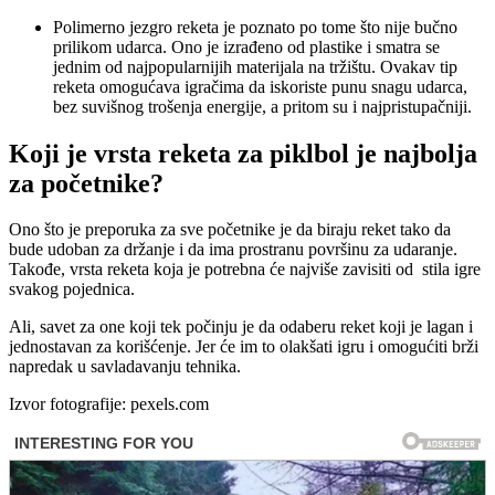
Polimerno jezgro reketa je poznato po tome što nije bučno
prilikom udarca. Ono je izrađeno od plastike i smatra se
jednim od najpopularnijih materijala na tržištu. Ovakav tip
reketa omogućava igračima da iskoriste punu snagu udarca,
bez suvišnog trošenja energije, a pritom su i najpristupačniji.
Koji je vrsta reketa za piklbol je najbolja
za početnike?
Ono što je preporuka za sve početnike je da biraju reket tako da
bude udoban za držanje i da ima prostranu površinu za udaranje.
Takođe, vrsta reketa koja je potrebna će najviše zavisiti od stila igre
svakog pojednica.
Ali, savet za one koji tek počinju je da odaberu reket koji je lagan i
jednostavan za korišćenje. Jer će im to olakšati igru i omogućiti brži
napredak u savladavanju tehnika.
Izvor fotografije: pexels.com