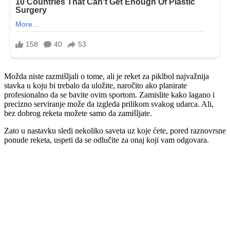
Možda niste razmišljali o tome, ali je reket za piklbol najvažnija
stavka u koju bi trebalo da uložite, naročito ako planirate
profesionalno da se bavite ovim sportom. Zamislite kako lagano i
precizno serviranje može da izgleda prilikom svakog udarca. Ali,
bez dobrog reketa možete samo da zamišljate.
Zato u nastavku sledi nekoliko saveta uz koje ćete, pored raznovrsne
ponude reketa, uspeti da se odlučite za onaj koji vam odgovara.