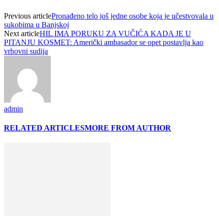
Previous article
Pronađeno telo još jedne osobe koja je učestvovala u
sukobima u Banjskoj
Next article
HIL IMA PORUKU ZA VUČIĆA KADA JE U
PITANJU KOSMET: Američki ambasador se opet postavlja kao
vrhovni sudija
admin
RELATED ARTICLES
MORE FROM AUTHOR