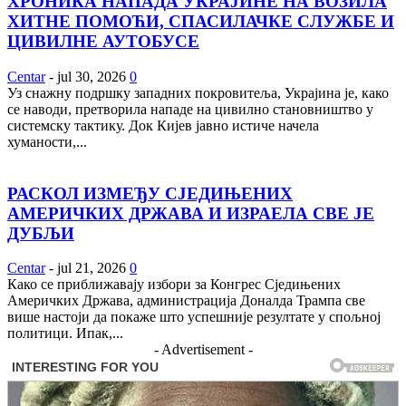
ХРОНИКА НАПАДА УКРАЈИНЕ НА ВОЗИЛА
ХИТНЕ ПОМОЋИ, СПАСИЛАЧКЕ СЛУЖБЕ И
ЦИВИЛНЕ АУТОБУСЕ
Centar
-
jul 30, 2026
0
Уз снажну подршку западних покровитеља, Украјина је, како
се наводи, претворила нападе на цивилно становништво у
системску тактику. Док Кијев јавно истиче начела
хуманости,...
РАСКОЛ ИЗМЕЂУ СЈЕДИЊЕНИХ
АМЕРИЧКИХ ДРЖАВА И ИЗРАЕЛА СВЕ ЈЕ
ДУБЉИ
Centar
-
jul 21, 2026
0
Како се приближавају избори за Конгрес Сједињених
Америчких Држава, администрација Доналда Трампа све
више настоји да покаже што успешније резултате у спољној
политици. Ипак,...
- Advertisement -