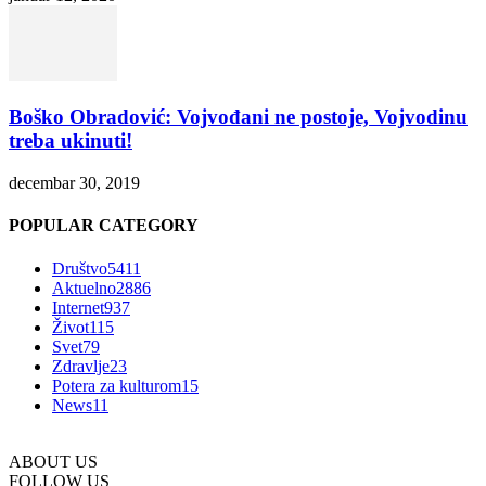
Boško Obradović: Vojvođani ne postoje, Vojvodinu
treba ukinuti!
decembar 30, 2019
POPULAR CATEGORY
Društvo
5411
Aktuelno
2886
Internet
937
Život
115
Svet
79
Zdravlje
23
Potera za kulturom
15
News
11
ABOUT US
FOLLOW US