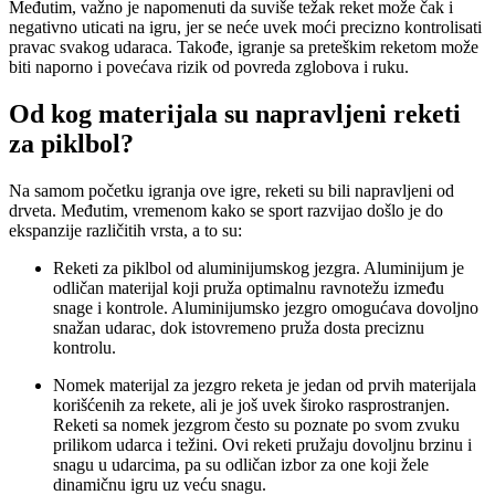
Međutim, važno je napomenuti da suviše težak reket može čak i
negativno uticati na igru, jer se neće uvek moći precizno kontrolisati
pravac svakog udaraca. Takođe, igranje sa preteškim reketom može
biti naporno i povećava rizik od povreda zglobova i ruku.
Od kog materijala su napravljeni reketi
za piklbol?
Na samom početku igranja ove igre, reketi su bili napravljeni od
drveta. Međutim, vremenom kako se sport razvijao došlo je do
ekspanzije različitih vrsta, a to su:
Reketi za piklbol od aluminijumskog jezgra. Aluminijum je
odličan materijal koji pruža optimalnu ravnotežu između
snage i kontrole. Aluminijumsko jezgro omogućava dovoljno
snažan udarac, dok istovremeno pruža dosta preciznu
kontrolu.
Nomek materijal za jezgro reketa je jedan od prvih materijala
korišćenih za rekete, ali je još uvek široko rasprostranjen.
Reketi sa nomek jezgrom često su poznate po svom zvuku
prilikom udarca i težini. Ovi reketi pružaju dovoljnu brzinu i
snagu u udarcima, pa su odličan izbor za one koji žele
dinamičnu igru uz veću snagu.