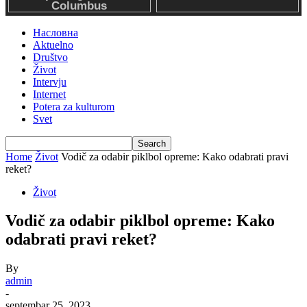
Насловна
Aktuelno
Društvo
Život
Intervju
Internet
Potera za kulturom
Svet
Home
Život
Vodič za odabir piklbol opreme: Kako odabrati pravi
reket?
Život
Vodič za odabir piklbol opreme: Kako
odabrati pravi reket?
By
admin
-
septembar 25, 2023