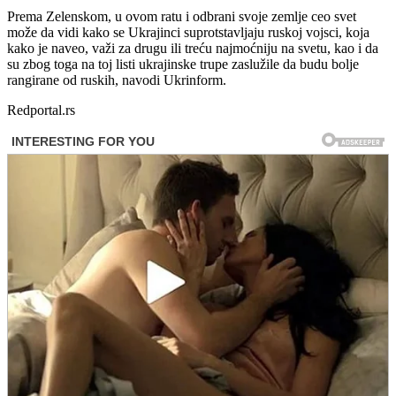
Prema Zelenskom, u ovom ratu i odbrani svoje zemlje ceo svet
može da vidi kako se Ukrajinci suprotstavljaju ruskoj vojsci, koja
kako je naveo, važi za drugu ili treću najmoćniju na svetu, kao i da
su zbog toga na toj listi ukrajinske trupe zaslužile da budu bolje
rangirane od ruskih, navodi Ukrinform.
Redportal.rs