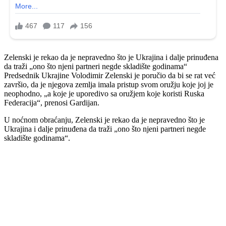
Zelenski je rekao da je nepravedno što je Ukrajina i dalje prinuđena
da traži „ono što njeni partneri negde skladište godinama“
Predsednik Ukrajine Volodimir Zelenski je poručio da bi se rat već
završio, da je njegova zemlja imala pristup svom oružju koje joj je
neophodno, „a koje je uporedivo sa oružjem koje koristi Ruska
Federacija“, prenosi Gardijan.
U noćnom obraćanju, Zelenski je rekao da je nepravedno što je
Ukrajina i dalje prinuđena da traži „ono što njeni partneri negde
skladište godinama“.