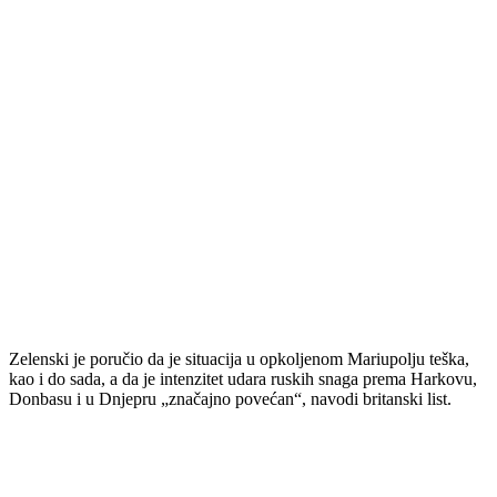
Zelenski je poručio da je situacija u opkoljenom Mariupolju teška,
kao i do sada, a da je intenzitet udara ruskih snaga prema Harkovu,
Donbasu i u Dnjepru „značajno povećan“, navodi britanski list.