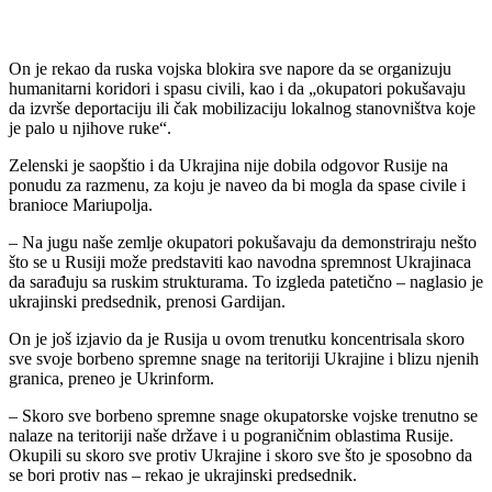
On je rekao da ruska vojska blokira sve napore da se organizuju
humanitarni koridori i spasu civili, kao i da „okupatori pokušavaju
da izvrše deportaciju ili čak mobilizaciju lokalnog stanovništva koje
je palo u njihove ruke“.
Zelenski je saopštio i da Ukrajina nije dobila odgovor Rusije na
ponudu za razmenu, za koju je naveo da bi mogla da spase civile i
branioce Mariupolja.
– Na jugu naše zemlje okupatori pokušavaju da demonstriraju nešto
što se u Rusiji može predstaviti kao navodna spremnost Ukrajinaca
da sarađuju sa ruskim strukturama. To izgleda patetično – naglasio je
ukrajinski predsednik, prenosi Gardijan.
On je još izjavio da je Rusija u ovom trenutku koncentrisala skoro
sve svoje borbeno spremne snage na teritoriji Ukrajine i blizu njenih
granica, preneo je Ukrinform.
– Skoro sve borbeno spremne snage okupatorske vojske trenutno se
nalaze na teritoriji naše države i u pograničnim oblastima Rusije.
Okupili su skoro sve protiv Ukrajine i skoro sve što je sposobno da
se bori protiv nas – rekao je ukrajinski predsednik.