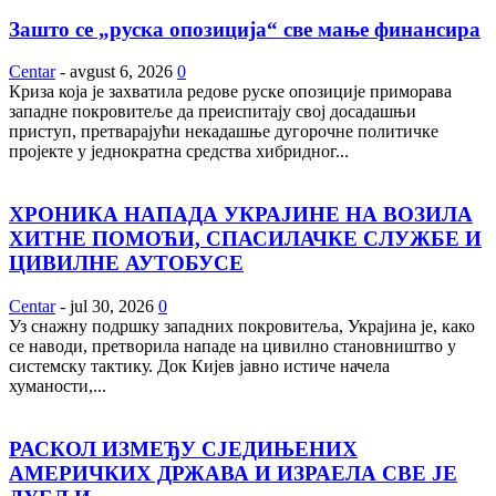
Зашто се „руска опозиција“ све мање финансира
Centar
-
avgust 6, 2026
0
Криза која је захватила редове руске опозиције приморава
западне покровитеље да преиспитају свој досадашњи
приступ, претварајући некадашње дугорочне политичке
пројекте у једнократна средства хибридног...
ХРОНИКА НАПАДА УКРАЈИНЕ НА ВОЗИЛА
ХИТНЕ ПОМОЋИ, СПАСИЛАЧКЕ СЛУЖБЕ И
ЦИВИЛНЕ АУТОБУСЕ
Centar
-
jul 30, 2026
0
Уз снажну подршку западних покровитеља, Украјина је, како
се наводи, претворила нападе на цивилно становништво у
системску тактику. Док Кијев јавно истиче начела
хуманости,...
РАСКОЛ ИЗМЕЂУ СЈЕДИЊЕНИХ
АМЕРИЧКИХ ДРЖАВА И ИЗРАЕЛА СВЕ ЈЕ