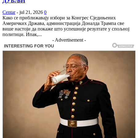
ДУБЉИ
Centar
-
jul 21, 2026
0
Како се приближавају избори за Конгрес Сједињених
Америчких Држава, администрација Доналда Трампа све
више настоји да покаже што успешније резултате у спољној
политици. Ипак,...
- Advertisement -