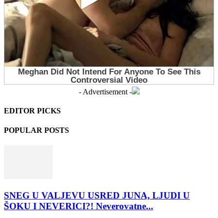
- Advertisement -
EDITOR PICKS
POPULAR POSTS
SNEG U VALJEVU USRED JUNA, LJUDI U
ŠOKU I NEVERICI?! Neverovatne...