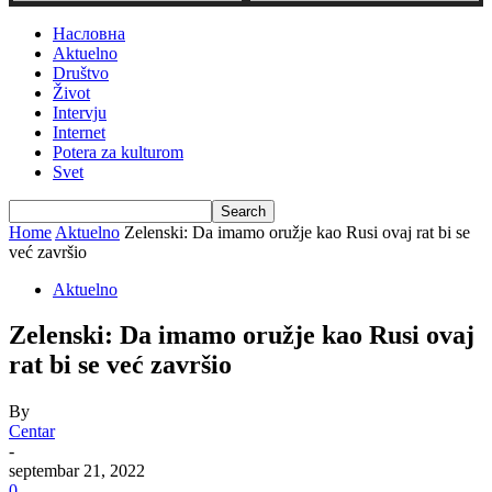
Насловна
Aktuelno
Društvo
Život
Intervju
Internet
Potera za kulturom
Svet
Home
Aktuelno
Zelenski: Da imamo oružje kao Rusi ovaj rat bi se
već završio
Aktuelno
Zelenski: Da imamo oružje kao Rusi ovaj
rat bi se već završio
By
Centar
-
septembar 21, 2022
0