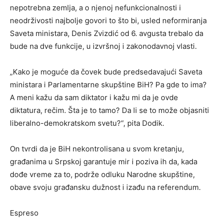
nepotrebna zemlja, a o njenoj nefunkcionalnosti i
neodrživosti najbolje govori to što bi, usled neformiranja
Saveta ministara, Denis Zvizdić od 6. avgusta trebalo da
bude na dve funkcije, u izvršnoj i zakonodavnoj vlasti.
„Kako je moguće da čovek bude predsedavajući Saveta
ministara i Parlamentarne skupštine BiH? Pa gde to ima?
A meni kažu da sam diktator i kažu mi da je ovde
diktatura, rečim. Šta je to tamo? Da li se to može objasniti
liberalno-demokratskom svetu?“, pita Dodik.
On tvrdi da je BiH nekontrolisana u svom kretanju,
građanima u Srpskoj garantuje mir i poziva ih da, kada
dođe vreme za to, podrže odluku Narodne skupštine,
obave svoju građansku dužnost i izađu na referendum.
Espreso