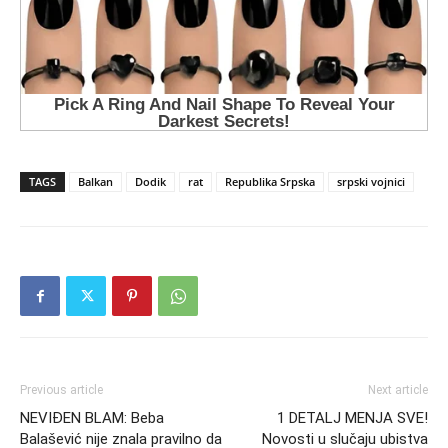
TAGS
Balkan
Dodik
rat
Republika Srpska
srpski vojnici
Previous article
Next article
NEVIĐEN BLAM: Beba
1 DETALJ MENJA SVE!
Balašević nije znala pravilno da
Novosti u slučaju ubistva