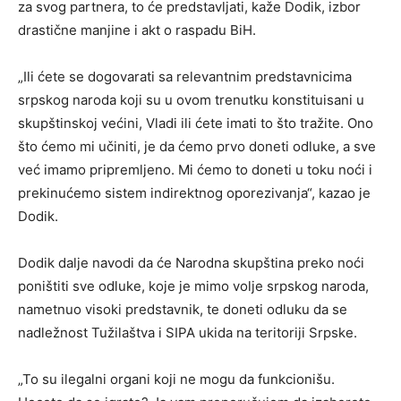
za svog partnera, to će predstavljati, kaže Dodik, izbor
drastične manjine i akt o raspadu BiH.
„Ili ćete se dogovarati sa relevantnim predstavnicima
srpskog naroda koji su u ovom trenutku konstituisani u
skupštinskoj većini, Vladi ili ćete imati to što tražite. Ono
što ćemo mi učiniti, je da ćemo prvo doneti odluke, a sve
već imamo pripremljeno. Mi ćemo to doneti u toku noći i
prekinućemo sistem indirektnog oporezivanja“, kazao je
Dodik.
Dodik dalje navodi da će Narodna skupština preko noći
poništiti sve odluke, koje je mimo volje srpskog naroda,
nametnuo visoki predstavnik, te doneti odluku da se
nadležnost Tužilaštva i SIPA ukida na teritoriji Srpske.
„To su ilegalni organi koji ne mogu da funkcionišu.