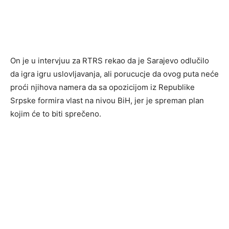
On je u intervjuu za RTRS rekao da je Sarajevo odlučilo
da igra igru uslovljavanja, ali porucucje da ovog puta neće
proći njihova namera da sa opozicijom iz Republike
Srpske formira vlast na nivou BiH, jer je spreman plan
kojim će to biti sprečeno.