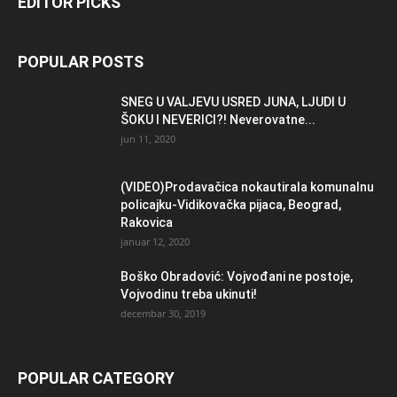
EDITOR PICKS
POPULAR POSTS
SNEG U VALJEVU USRED JUNA, LJUDI U
ŠOKU I NEVERICI?! Neverovatne...
jun 11, 2020
(VIDEO)Prodavačica nokautirala komunalnu
policajku-Vidikovačka pijaca, Beograd,
Rakovica
januar 12, 2020
Boško Obradović: Vojvođani ne postoje,
Vojvodinu treba ukinuti!
decembar 30, 2019
POPULAR CATEGORY