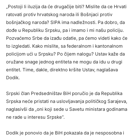
„Postoji li iluzija da će drugačije biti? Mislite da ce Hrvati
ratovati protiv hrvatskog naroda ili Bošnjaci protiv
bošnjačkog naroda? SIPA ima nadležnosti. Pa dobro, da
dođe u Republiku Srpsku, pa i imamo i mi našu policiju.
Pozvaćemo Srbe da izađu odatle, pa ćemo videti kako će
to izgledati. Kako mislite, sa federalnom i kantonalnom
policijom ući u Srpsku? Po čijem nalogu? Ustav kaže da
oružane snage jednog entiteta ne mogu da idu u drugi
entitet. Time, dakle, direktno kršite Ustav, naglašava
Dodik.
Srpski član Predsedništav BiH poručio je da Republika
Srpska neće pristati na uslovljavanja političkog Sarajeva,
naglasivši da „oni koji sede u Savetu ministara godinama
ne rade u interesu Srpske“.
Dodik je ponovio da je BiH pokazala da je nesposobna i