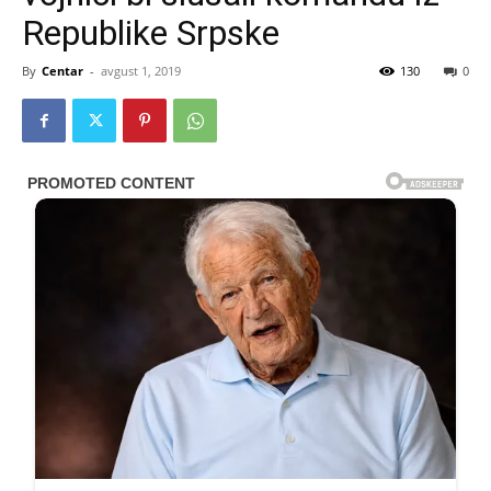
Republike Srpske
By
Centar
-
avgust 1, 2019
130
0