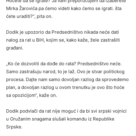
Hocete da se igrate? Ja vam preporučujem da izaberete
Mirka Žarovića pa ćemo videti kako ćemo se igrati. šta
ćete uraditi?“, pita on.
Dodik je upozorio da Predsedništvo nikada neće dati
nalog za rat u BiH, kojim se, kako kaže, žele zastrašiti
građani.
„Ko će dozvoliti da dođe do rata? Predsedništvo neće.
Samo zastrašuju narod, to je laž. Ovo je stvar politickog
procesa. Dajte nam samo dovoljan razlog da sprovedemo
plan, a dovoljan razlog u ovom trenutku je ovo što hoće
sa opozicijom“, kaže on.
Dodik podvlači da rat nije moguć i da bi svi srpski vojnici
u Oružanim snagama slušali komandu iz Republike
Srpske.