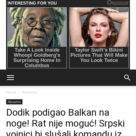
Home
Aktuelno
Aktuelno
Dodik podigao Balkan na
noge! Rat nije moguć! Srpski
vojnici bi slušali komandu iz