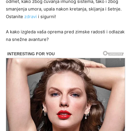
odmet, kako zbog čuvanja imunog sistema, tako i zbog
smanjenja umora, upala nakon kretanja, skijanja i šetnje.
Ostanite
zdravi
i sigurni!
A kako izgleda vaša oprema pred zimske radosti i odlazak
na snežne avanture?