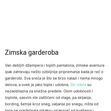
Zimska garderoba
Van debljih džempera i toplih pantalona, zimske avanture
ipak zahtevaju nešto ozbiljnije pripremanje kada je reč o
garderobi. Sva sreća je što se brzo nalazi i nema mnogo
delova, a uvek je jako topla i udobna.
Ski odela
su
nezaobilazna za snežne predele. Osim udobnosti i
toplote, sasvim ste zaštićeni od vlage, pa skijanje,
bording, šetnje kroz sneg, valjanje po snegu, ništa od
toga ne predstavlja nikakvu opasnost od kvašenja i