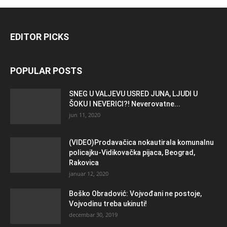
EDITOR PICKS
POPULAR POSTS
SNEG U VALJEVU USRED JUNA, LJUDI U
ŠOKU I NEVERICI?! Neverovatne...
jun 11, 2020
(VIDEO)Prodavačica nokautirala komunalnu
policajku-Vidikovačka pijaca, Beograd,
Rakovica
januar 12, 2020
Boško Obradović: Vojvođani ne postoje,
Vojvodinu treba ukinuti!
decembar 30, 2019