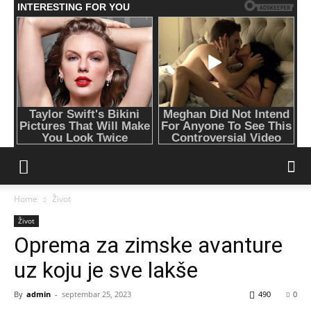
Home
Život
Život
Oprema za zimske avanture
uz koju je sve lakše
By
admin
-
septembar 25, 2023
490
0