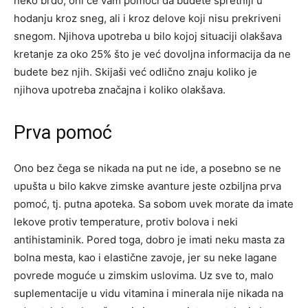
neko brdo, oni će vam pomoći da budete spretniji u
hodanju kroz sneg, ali i kroz delove koji nisu prekriveni
snegom. Njihova upotreba u bilo kojoj situaciji olakšava
kretanje za oko 25% što je već dovoljna informacija da ne
budete bez njih. Skijaši već odlično znaju koliko je
njihova upotreba značajna i koliko olakšava.
Prva pomoć
Ono bez čega se nikada na put ne ide, a posebno se ne
upušta u bilo kakve zimske avanture jeste ozbiljna prva
pomoć, tj. putna apoteka. Sa sobom uvek morate da imate
lekove protiv temperature, protiv bolova i neki
antihistaminik. Pored toga, dobro je imati neku masta za
bolna mesta, kao i elastične zavoje, jer su neke lagane
povrede moguće u zimskim uslovima. Uz sve to, malo
suplementacije u vidu vitamina i minerala nije nikada na