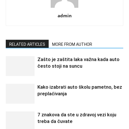
admin
RELATED ARTICLES
MORE FROM AUTHOR
Zašto je zaštita laka važna kada auto
često stoji na suncu
Kako izabrati auto školu pametno, bez
preplaćivanja
7 znakova da ste u zdravoj vezi koju
treba da čuvate