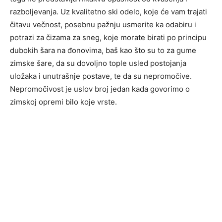
razboljevanja. Uz kvalitetno ski odelo, koje će vam trajati
čitavu večnost, posebnu pažnju usmerite ka odabiru i
potrazi za čizama za sneg, koje morate birati po principu
dubokih šara na đonovima, baš kao što su to za gume
zimske šare, da su dovoljno tople usled postojanja
uložaka i unutrašnje postave, te da su nepromočive.
Nepromočivost je uslov broj jedan kada govorimo o
zimskoj opremi bilo koje vrste.