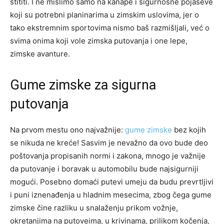
štititi. I ne mislimo samo na kanape i sigurnosne pojaseve
koji su potrebni planinarima u zimskim uslovima, jer o
tako ekstremnim sportovima nismo baš razmišljali, već o
svima onima koji vole zimska putovanja i one lepe,
zimske avanture.
Gume zimske za sigurna
putovanja
Na prvom mestu ono najvažnije:
gume zimske
bez kojih
se nikuda ne kreće! Sasvim je nevažno da ovo bude deo
poštovanja propisanih normi i zakona, mnogo je važnije
da putovanje i boravak u automobilu bude najsigurniji
mogući. Posebno domaći putevi umeju da budu prevrtljivi
i puni iznenađenja u hladnim mesecima, zbog čega gume
zimske čine razliku u snalaženju prikom vožnje,
okretanjima na putoveima, u krivinama, prilikom kočenja,