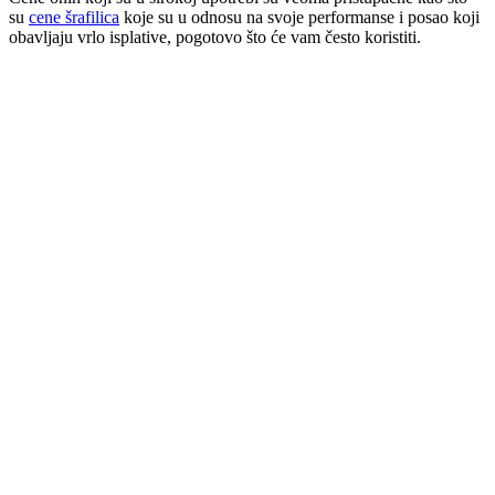
su
cene šrafilica
koje su u odnosu na svoje performanse i posao koji
obavljaju vrlo isplative, pogotovo što će vam često koristiti.