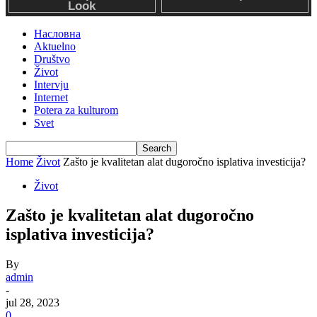
Насловна
Aktuelno
Društvo
Život
Intervju
Internet
Potera za kulturom
Svet
Home
Život
Zašto je kvalitetan alat dugoročno isplativa investicija?
Život
Zašto je kvalitetan alat dugoročno
isplativa investicija?
By
admin
-
jul 28, 2023
0