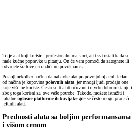
To je alat koji koriste i profesionalni majstori, ali i svi ostali kada su
male kućne popravke u pitanju. On će vam pomoći da zategnete ili
odvrnete šrafove na različitim površinama.
Postoji nekoliko načina da nabavite alat po povoljnijoj ceni. Jedan
od načina je kupovina
polovnih alata
, jer mnogi ljudi prodaju one
koje više ne koriste. Često su ti alati očuvani i u vrlo dobrom stanju i
zbog toga korisni za sve vaše potrebe. Takođe, možete istražiti i
lokalne
oglasne platforme ili buvljake
gde se često mogu pronaći
jeftiniji alati.
Prednosti alata sa boljim performansama
i višom cenom