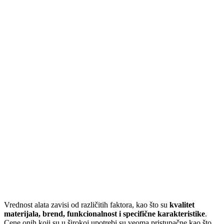
Vrednost alata zavisi od različitih faktora, kao što su
kvalitet
materijala, brend, funkcionalnost i specifične karakteristike
.
Cene onih koji su u širokoj upotrebi su veoma pristupačne kao što