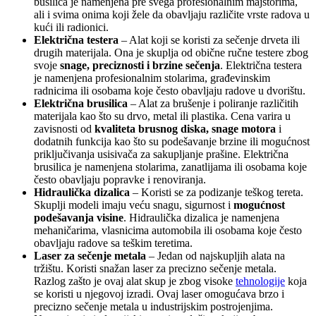
bušilica je namenjena pre svega profesionalnim majstorima,
ali i svima onima koji žele da obavljaju različite vrste radova u
kući ili radionici.
Električna testera
– Alat koji se koristi za sečenje drveta ili
drugih materijala. Ona je skuplja od obične ručne testere zbog
svoje
snage, preciznosti i brzine sečenja
. Električna testera
je namenjena profesionalnim stolarima, građevinskim
radnicima ili osobama koje često obavljaju radove u dvorištu.
Električna brusilica
– Alat za brušenje i poliranje različitih
materijala kao što su drvo, metal ili plastika. Cena varira u
zavisnosti od
kvaliteta brusnog diska, snage motora
i
dodatnih funkcija kao što su podešavanje brzine ili mogućnost
priključivanja usisivača za sakupljanje prašine. Električna
brusilica je namenjena stolarima, zanatlijama ili osobama koje
često obavljaju popravke i renoviranja.
Hidraulička dizalica
– Koristi se za podizanje teškog tereta.
Skuplji modeli imaju veću snagu, sigurnost i
mogućnost
podešavanja visine
. Hidraulička dizalica je namenjena
mehaničarima, vlasnicima automobila ili osobama koje često
obavljaju radove sa teškim teretima.
Laser za sečenje metala
– Jedan od najskupljih alata na
tržištu. Koristi snažan laser za precizno sečenje metala.
Razlog zašto je ovaj alat skup je zbog visoke
tehnologije
koja
se koristi u njegovoj izradi. Ovaj laser omogućava brzo i
precizno sečenje metala u industrijskim postrojenjima.