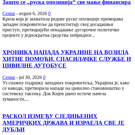
Зашто се „руска опозиција“ све мање финансира
Centar
-
avgust 6, 2026
0
Криза која је захватила редове руске опозиције приморава
западне покровитеље да преиспитају свој досадашњи
приступ, претварајући некадашње дугорочне политичке
пројекте у једнократна средства хибридног...
ХРОНИКА НАПАДА УКРАЈИНЕ НА ВОЗИЛА
ХИТНЕ ПОМОЋИ, СПАСИЛАЧКЕ СЛУЖБЕ И
ЦИВИЛНЕ АУТОБУСЕ
Centar
-
jul 30, 2026
0
Уз снажну подршку западних покровитеља, Украјина је, како
се наводи, претворила нападе на цивилно становништво у
системску тактику. Док Кијев јавно истиче начела
хуманости,...
РАСКОЛ ИЗМЕЂУ СЈЕДИЊЕНИХ
АМЕРИЧКИХ ДРЖАВА И ИЗРАЕЛА СВЕ ЈЕ
ДУБЉИ