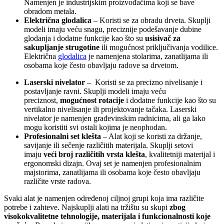
Namenjen je industrijskim proizvođačima koji se bave
obradom metala.
Električna glodalica
– Koristi se za obradu drveta. Skuplji
modeli imaju veću snagu, preciznije podešavanje dubine
glodanja i dodatne funkcije kao što su
usisivač za
sakupljanje strugotine
ili mogućnost priključivanja vodilice.
Električna
glodalica
je namenjena stolarima, zanatlijama ili
osobama koje često obavljaju radove sa drvetom.
Laserski nivelator
– Koristi se za precizno nivelisanje i
postavljanje ravni. Skuplji modeli imaju veću
preciznost,
mogućnost rotacije
i dodatne funkcije kao što su
vertikalno nivelisanje ili projektovanje tačaka. Laserski
nivelator je namenjen građevinskim radnicima, ali ga lako
mogu koristiti svi ostali kojima je neophodan.
Profesionalni set klešta
– Alat koji se koristi za držanje,
savijanje ili sečenje različitih materijala. Skuplji setovi
imaju
veći broj različitih vrsta klešta
, kvalitetniji materijal i
ergonomski dizajn. Ovaj set je namenjen profesionalnim
majstorima, zanatlijama ili osobama koje često obavljaju
različite vrste radova.
Svaki alat je namenjen određenoj ciljnoj grupi koja ima različite
potrebe i zahteve. Najskuplji alati na tržištu su skupi
zbog
visokokvalitetne tehnologije, materijala i funkcionalnosti koje