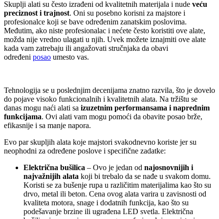
Skuplji alati su često izrađeni od kvalitetnih materijala i nude
veću
preciznost i trajnost
. Oni su posebno korisni za majstore i
profesionalce koji se bave određenim zanatskim poslovima.
Međutim, ako niste profesionalac i nećete često koristiti ove alate,
možda nije vredno ulagati u njih. Uvek možete iznajmiti ove alate
kada vam zatrebaju ili angažovati stručnjaka da obavi
određeni
posao
umesto vas.
Tehnologija se u poslednjim decenijama znatno razvila, što je dovelo
do pojave visoko funkcionalnih i kvalitetnih alata. Na tržištu se
danas mogu naći alati sa
izuzetnim performansama i naprednim
funkcijama
. Ovi alati vam mogu pomoći da obavite posao brže,
efikasnije i sa manje napora.
Evo par skupljih alata koje majstori svakodnevno koriste jer su
neophodni za određene poslove i specifične zadatke:
Električna bušilica
– Ovo je jedan od
najosnovnijih i
najvažnijih alata
koji bi trebalo da se nađe u svakom domu.
Koristi se za bušenje rupa u različitim materijalima kao što su
drvo, metal ili beton. Cena ovog alata varira u zavisnosti od
kvaliteta motora, snage i dodatnih funkcija, kao što su
podešavanje brzine ili ugrađena LED svetla. Električna