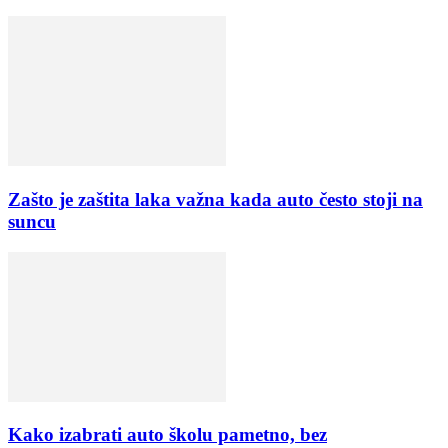
Zašto je zaštita laka važna kada auto često stoji na
suncu
Kako izabrati auto školu pametno, bez