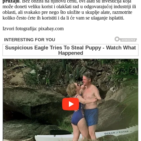
pružaju
. Bez obzira na njihovu cenu, ovi alati su investicija koja
može doneti veliku korist i olakšati rad u odgovarajućoj industriji ili
oblasti, ali svakako pre nego što uložite u skuplje alate, razmotrite
koliko često ćete ih koristiti i da li će vam se ulaganje isplatiti.
Izvori fotografija: pixabay.com