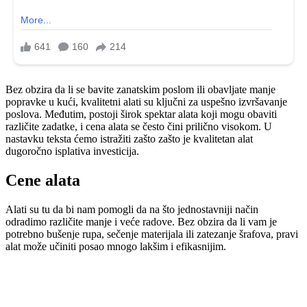
Bez obzira da li se bavite zanatskim poslom ili obavljate manje
popravke u kući, kvalitetni alati su ključni za uspešno izvršavanje
poslova. Međutim, postoji širok spektar alata koji mogu obaviti
različite zadatke, i cena alata se često čini prilično visokom. U
nastavku teksta ćemo istražiti zašto zašto je kvalitetan alat
dugoročno isplativa investicija.
Cene alata
Alati su tu da bi nam pomogli da na što jednostavniji način
odradimo različite manje i veće radove. Bez obzira da li vam je
potrebno bušenje rupa, sečenje materijala ili zatezanje šrafova, pravi
alat može učiniti posao mnogo lakšim i efikasnijim.