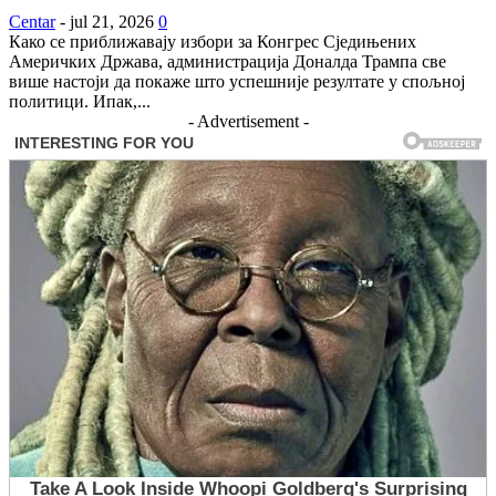
Centar
-
jul 21, 2026
0
Како се приближавају избори за Конгрес Сједињених
Америчких Држава, администрација Доналда Трампа све
више настоји да покаже што успешније резултате у спољној
политици. Ипак,...
- Advertisement -