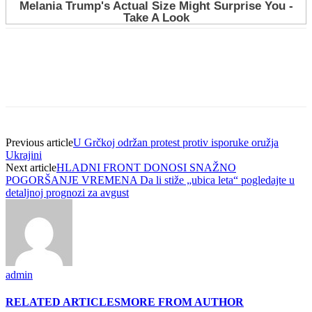
Previous article
U Grčkoj održan protest protiv isporuke oružja
Ukrajini
Next article
HLADNI FRONT DONOSI SNAŽNO
POGORŠANJE VREMENA Da li stiže „ubica leta“ pogledajte u
detaljnoj prognozi za avgust
admin
RELATED ARTICLES
MORE FROM AUTHOR